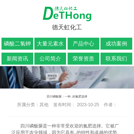
德天虹化工
磷酸二氢钾
大量元素水
产品中心
成功案例
溶肥料
新闻资讯
公司简介
荣誉资质
联系我们
四川磷酸脲：一种..的氮肥选择
所属分类：其他 发布时间： 2023-10-25 作者：
四川磷酸脲是一种非常受欢迎的氮肥选择。它被广
泛应用于农业领域，因为它具有..的特性和卓越的优势。