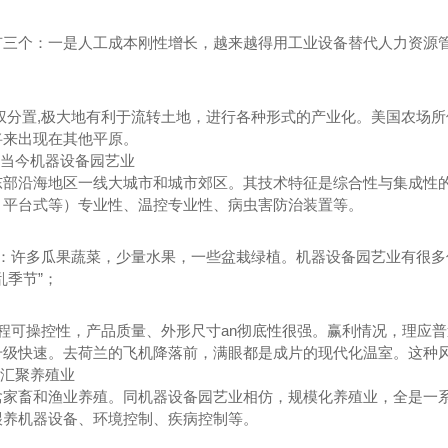
有三个：一是人工成本刚性增长，越来越得用工业设备替代人力资源
分置,极大地有利于流转土地，进行各种形式的产业化。美国农场所
将来出现在其他平原。
当今机器设备园艺业
东部沿海地区一线大城市和城市郊区。其技术特征是综合性与集成性的
、平台式等）专业性、温控专业性、病虫害防治装置等。
：许多瓜果蔬菜，少量水果，一些盆栽绿植。机器设备园艺业有很多
乱季节”；
程可操控性，产品质量、外形尺寸an彻底性很强。赢利情况，理应
升级快速。去荷兰的飞机降落前，满眼都是成片的现代化温室。这种
汇聚养殖业
溶肥-高钾型
四川水溶肥料-平衡型
四
禽家畜和渔业养殖。同机器设备园艺业相仿，规模化养殖业，全是一
喂养机器设备、环境控制、疾病控制等。