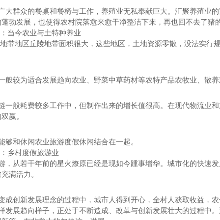
广大群众的餐桌和餐椅与工作，养殖业无私奉献巨大。汇聚养殖业的
的蓬勃发展，也使得农村院落愈来愈干净整洁下来，再也回不去了猪
：当今农业与土特种养业
地带地区丘陵地带面积很大，这些地区，土地资源零散，没法实行规
一般较为适合发展趋向农业、野菜中草药材等农特产品农牧业、散养
链一般耗费较多工作中，但制作出来的增长值很高。在现代物流业和
的双赢。
能够和休闲农业旅游度假休闲结合在一起。
：乡村度假旅游业
游，从若干年前的星火燎原已经是现如今踵事增华。城市化的快速发
愈充满活力。
变成创新发展理念的过程中，城市人得到开心，全村人获取收益，农
样发展趋向样子，正处于不断造成、改革与创新发展壮大的过程中。