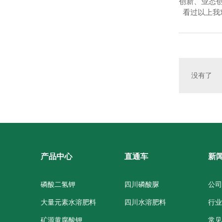
创新、业态
看过以上我
没有了
产品中心
直通车
新
磷酸二氢钾
四川磷酸脲
公司
大量元素水溶肥料
四川水溶肥料
行业
矿源黄腐酸钾
常见